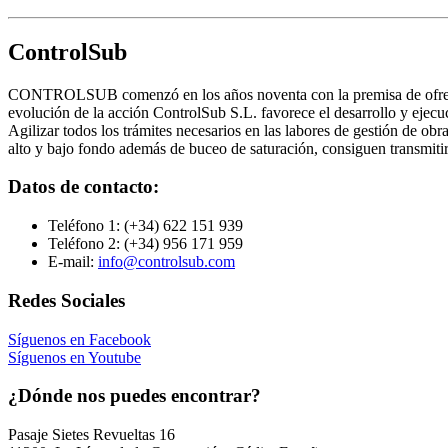
ControlSub
CONTROLSUB comenzó en los años noventa con la premisa de ofrecer s
evolución de la acción ControlSub S.L. favorece el desarrollo y ejecuc
Agilizar todos los trámites necesarios en las labores de gestión de ob
alto y bajo fondo además de buceo de saturación, consiguen transmitir l
Datos de contacto:
Teléfono 1:
(+34) 622 151 939
Teléfono 2:
(+34) 956 171 959
E-mail:
info@controlsub.com
Redes Sociales
Síguenos en Facebook
Síguenos en Youtube
¿Dónde nos puedes encontrar?
Pasaje Sietes Revueltas 16