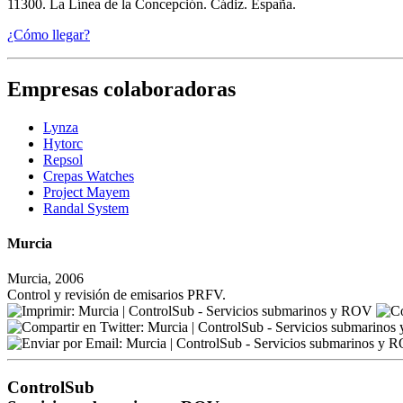
11300. La Línea de la Concepción. Cádiz. España.
¿Cómo llegar?
Empresas colaboradoras
Lynza
Hytorc
Repsol
Crepas Watches
Project Mayem
Randal System
Murcia
Murcia, 2006
Control y revisión de emisarios PRFV.
ControlSub