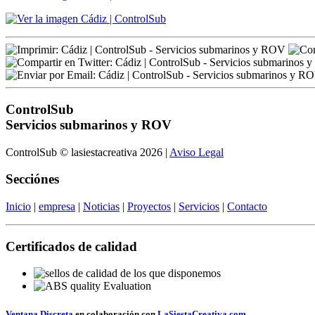
ControlSub
Servicios submarinos y ROV
ControlSub © lasiestacreativa 2026 |
Aviso Legal
Secciónes
Inicio
|
empresa
|
Noticias
|
Proyectos
|
Servicios
|
Contacto
Certificados de calidad
Ventana Discreta
en colaboración con
LaSiestaCreativa.com